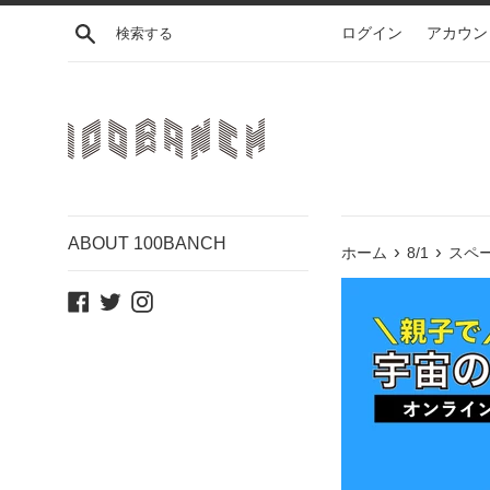
コ
検索する
ログイン
アカウン
ン
テ
ン
ツ
に
ス
キ
ッ
ABOUT 100BANCH
プ
›
›
ホーム
8/1
スペ
す
Facebook
Twitter
Instagram
る