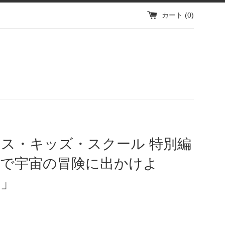
カート (
0
)
ス・キッズ・スクール 特別編
子で宇宙の冒険に出かけよ
！」