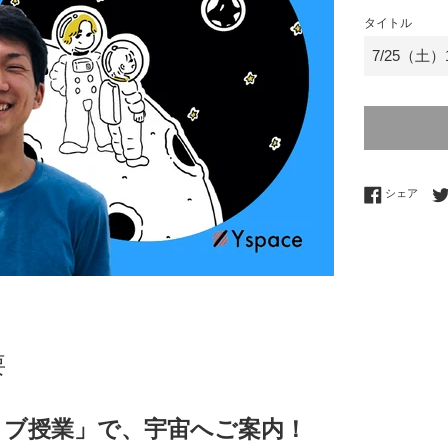
価
タイトル
格
Fac
シェア
要
ライブ授業」で、宇宙へご案内！